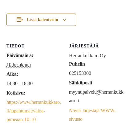
Lisää kalenteriin
TIEDOT
JÄRJESTÄJÄ
Päivämäärä:
Herrankukkaro Oy
Puhelin
10 lokakuun
025153300
Aika:
Sähköposti
14:30 - 18:30
myyntipalvelu@herrankukk
Kotisivu:
aro.fi
https://www.herrankukkaro.
Näytä Järjestäjä WWW-
fi/tapahtumat/valoa-
sivusto
pimeaan-10-10