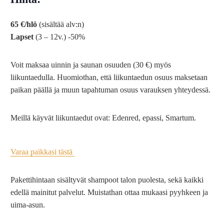
65 €/hlö
(sisältää alv:n)
Lapset
(3 – 12v.) -50%
Voit maksaa uinnin ja saunan osuuden (30 €) myös
liikuntaedulla. Huomiothan, että liikuntaedun osuus maksetaan
paikan päällä ja muun tapahtuman osuus varauksen yhteydessä.
Meillä käyvät liikuntaedut ovat: Edenred, epassi, Smartum.
Varaa paikkasi tästä
Pakettihintaan sisältyvät shampoot talon puolesta, sekä kaikki
edellä mainitut palvelut. Muistathan ottaa mukaasi pyyhkeen ja
uima-asun.