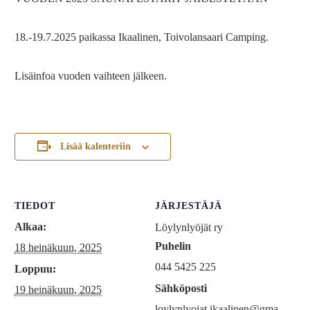
18.-19.7.2025 paikassa Ikaalinen, Toivolansaari Camping.
Lisäinfoa vuoden vaihteen jälkeen.
Lisää kalenteriin
TIEDOT
JÄRJESTÄJÄ
Alkaa:
Löylynlyöjät ry
Puhelin
18 heinäkuun, 2025
044 5425 225
Loppuu:
Sähköposti
19 heinäkuun, 2025
loylynlyojat.ikaalinen@gma