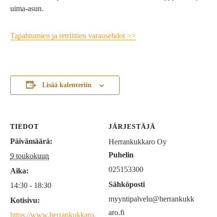
uima-asun.
Tapahtumien ja retriittien varausehdot >>
Lisää kalenteriin
TIEDOT
JÄRJESTÄJÄ
Päivämäärä:
Herrankukkaro Oy
Puhelin
9 toukokuun
025153300
Aika:
Sähköposti
14:30 - 18:30
myyntipalvelu@herrankukk
Kotisivu:
aro.fi
https://www.herrankukkaro.