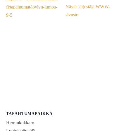
Näytä Järjestäjä WWW-
fi/tapahtumat/loylyn-lumoa-
sivusto
9-5
TAPAHTUMAPAIKKA
Herrankukkaro
Luotojentie 245