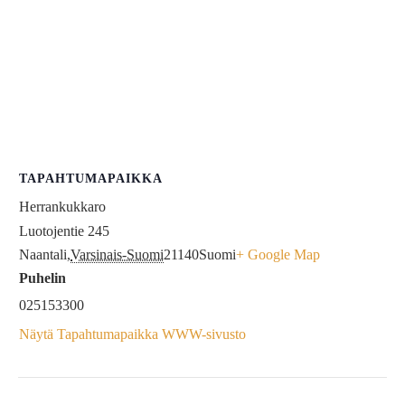
TAPAHTUMAPAIKKA
Herrankukkaro
Luotojentie 245
Naantali
,
Varsinais-Suomi
21140
Suomi
+ Google Map
Puhelin
025153300
Näytä Tapahtumapaikka WWW-sivusto