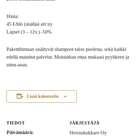
Hinta:
45 €/hlö (sisältää alv:n)
Lapset (3 – 12v.) -50%
Pakettihintaan sisältyvät shampoot talon puolesta, sekä kaikki
edellä mainitut palvelut. Muistathan ottaa mukaasi pyyhkeen ja
uima-asun.
Lisää kalenteriin
TIEDOT
JÄRJESTÄJÄ
Päivämäärä:
Herrankukkaro Oy