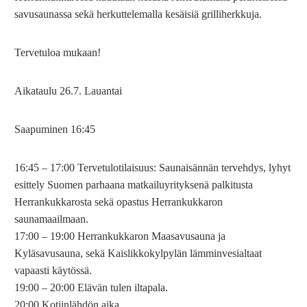
savusaunassa sekä herkuttelemalla kesäisiä grilliherkkuja.
Tervetuloa mukaan!
Aikataulu 26.7. Lauantai
Saapuminen 16:45
16:45 – 17:00 Tervetulotilaisuus: Saunaisännän tervehdys, lyhyt
esittely Suomen parhaana matkailuyrityksenä palkitusta
Herrankukkarosta sekä opastus Herrankukkaron
saunamaailmaan.
17:00 – 19:00 Herrankukkaron Maasavusauna ja
Kyläsavusauna, sekä Kaislikkokylpylän lämminvesialtaat
vapaasti käytössä.
19:00 – 20:00 Elävän tulen iltapala.
20:00 Kotiinlähdön aika.