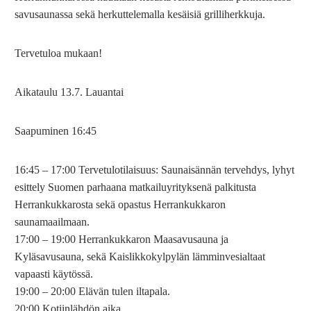
savusaunassa sekä herkuttelemalla kesäisiä grilliherkkuja.
Tervetuloa mukaan!
Aikataulu 13.7. Lauantai
Saapuminen 16:45
16:45 – 17:00 Tervetulotilaisuus: Saunaisännän tervehdys, lyhyt
esittely Suomen parhaana matkailuyrityksenä palkitusta
Herrankukkarosta sekä opastus Herrankukkaron
saunamaailmaan.
17:00 – 19:00 Herrankukkaron Maasavusauna ja
Kyläsavusauna, sekä Kaislikkokylpylän lämminvesialtaat
vapaasti käytössä.
19:00 – 20:00 Elävän tulen iltapala.
20:00 Kotiinlähdön aika.