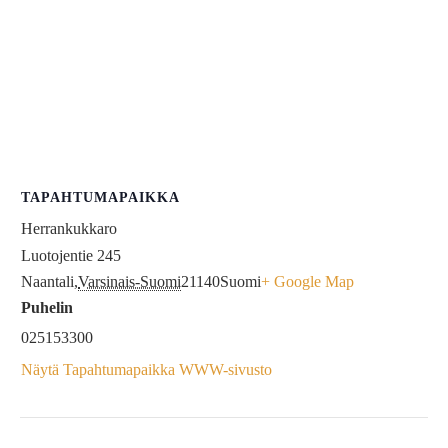
TAPAHTUMAPAIKKA
Herrankukkaro
Luotojentie 245
Naantali
,
Varsinais-Suomi
21140
Suomi
+ Google Map
Puhelin
025153300
Näytä Tapahtumapaikka WWW-sivusto