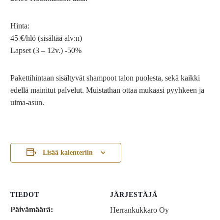
Hinta:
45 €/hlö (sisältää alv:n)
Lapset (3 – 12v.) -50%
Pakettihintaan sisältyvät shampoot talon puolesta, sekä kaikki
edellä mainitut palvelut. Muistathan ottaa mukaasi pyyhkeen ja
uima-asun.
Lisää kalenteriin
TIEDOT
JÄRJESTÄJÄ
Päivämäärä:
Herrankukkaro Oy