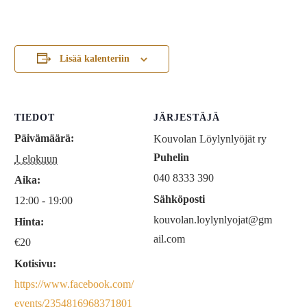
Lisää kalenteriin
TIEDOT
JÄRJESTÄJÄ
Päivämäärä:
Kouvolan Löylynlyöjät ry
Puhelin
1 elokuun
040 8333 390
Aika:
Sähköposti
12:00 - 19:00
kouvolan.loylynlyojat@gm
Hinta:
ail.com
€20
Kotisivu:
https://www.facebook.com/
events/2354816968371801