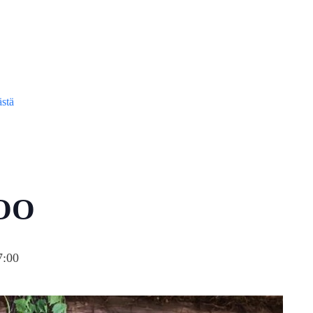
ästä
OO
7:00