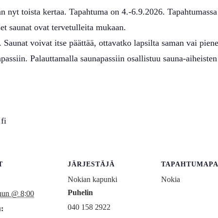
 nyt toista kertaa. Tapahtuma on 4.-6.9.2026. Tapahtumassa 
set saunat ovat tervetulleita mukaan.
 Saunat voivat itse päättää, ottavatko lapsilta saman vai pi
apassiin. Palauttamalla saunapassiin osallistuu sauna-aiheisten
fi
T
JÄRJESTÄJÄ
TAPAHTUMAPA
Nokian kapunki
Nokia
Puhelin
uun @ 8:00
040 158 2922
: