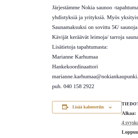
Järjestämme Nokia saunoo -tapahtuman
yhdistyksiä ja yrityksiä. Myös yksityi
Saunamaksuksi on sovittu 5€/ saunoja.
Kävijät keräävät leimoja/ tarroja saun
Lisätietoja tapahtumasta:
Marianne Karhumaa
Hankekoordinaattori
marianne.karhumaa@nokiankaupunki.
puh. 040 158 2922
TIEDO
Lisää kalenteriin
Alkaa:
4 syysk
Loppuu