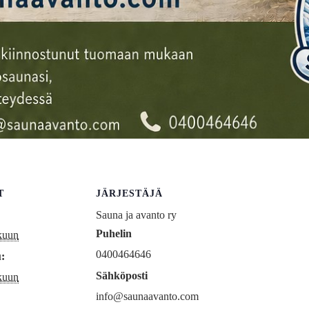
T
JÄRJESTÄJÄ
Sauna ja avanto ry
Puhelin
kuun
0400464646
:
Sähköposti
kuun
info@saunaavanto.com