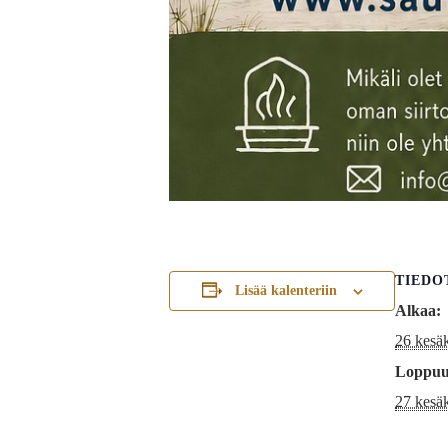
TIEDO
Lisää kalenteriin
Alkaa:
26 kesä
Loppuu
27 kesä