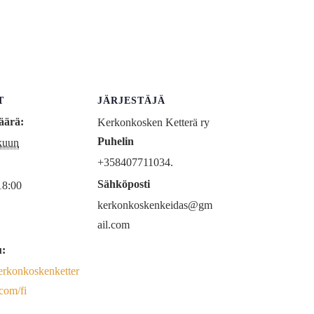
T
JÄRJESTÄJÄ
äärä:
Kerkonkosken Ketterä ry
Puhelin
kuun
+358407711034.
Sähköposti
18:00
kerkonkoskenkeidas@gm
ail.com
u:
kerkonkoskenketter
com/fi