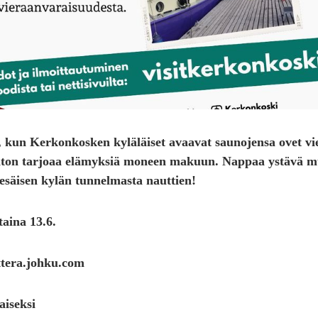
 kun Kerkonkosken kyläläiset avaavat saunojensa ovet vie
raton tarjoaa elämyksiä moneen makuun. Nappaa ystävä mu
esäisen kylän tunnelmasta nauttien!
aina 13.6.
ttera.johku.com
aiseksi