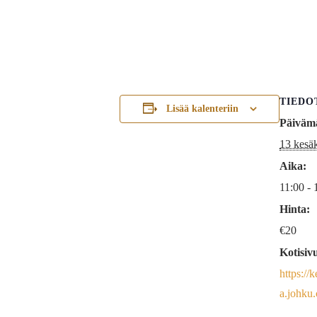
TIEDO
Lisää kalenteriin
Päiväm
13 kesä
Aika:
11:00 - 
Hinta:
€20
Kotisiv
https://
a.johku.