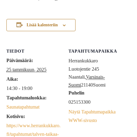
Lisää kalenteriin
TIEDOT
TAPAHTUMAPAIKKA
Päivämäärä:
Herrankukkaro
Luotojentie 245
25 tammikuun, 2025
Naantali
,
Varsinais-
Aika:
Suomi
21140
Suomi
14:30 - 19:00
Puhelin
Tapahtumaluokka:
025153300
Saunatapahtumat
Näytä Tapahtumapaikka
Kotisivu:
WWW-sivusto
https://www.herrankukkaro.
fi/tapahtumat/talven-taikaa-