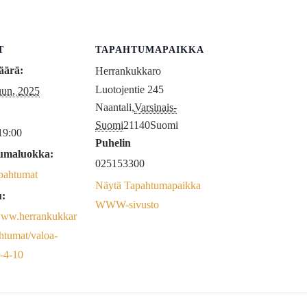
T
TAPAHTUMAPAIKKA
äärä:
Herrankukkaro
Luotojentie 245
uun, 2025
Naantali
,
Varsinais-
Suomi
21140
Suomi
19:00
Puhelin
umaluokka:
025153300
pahtumat
Näytä Tapahtumapaikka
u:
WWW-sivusto
/www.herrankukkar
ahtumat/valoa-
-4-10