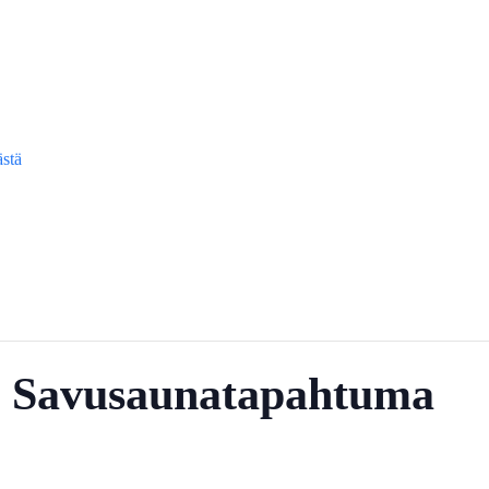
ästä
- Savusaunatapahtuma