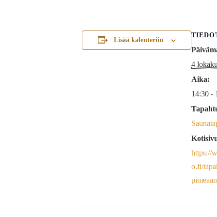
TIEDO
Lisää kalenteriin
Päiväm
4 lokak
Aika:
14:30 - 
Tapaht
Saunata
Kotisiv
https:/
o.fi/tap
pimeaan