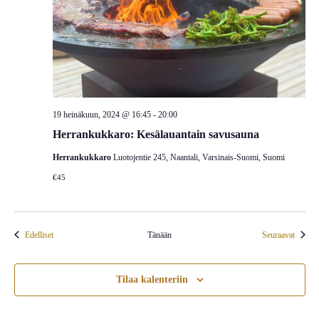
19 heinäkuun, 2024 @ 16:45
-
20:00
Herrankukkaro: Kesälauantain savusauna
Herrankukkaro
Luotojentie 245, Naantali, Varsinais-Suomi, Suomi
€45
Tapahtumat
Tapaht
Edelliset
Tänään
Seuraavat
Tilaa kalenteriin