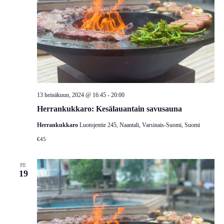
13 heinäkuun, 2024 @ 16:45
-
20:00
Herrankukkaro: Kesälauantain savusauna
Herrankukkaro
Luotojentie 245, Naantali, Varsinais-Suomi, Suomi
€45
PE
19