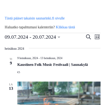
Tästä pääset takaisin saunarinki.fi sivulle
Haluatko tapahtumasi kalenteriin?
Klikkaa tästä
Tapahtumat
Tap
09.07.2024
 - 
20.07.2024
Tapahtu
Etsi
Lista
Vie
Etsi
Valitse
heinäkuu 2024
Nav
päivä.
aja
9 heinäkuun, 2024
-
13 heinäkuun, 2024
Näkymä
TI
9
Kaustinen Folk Music Festivaali | Saunakylä
navigoin
€5
LA
13