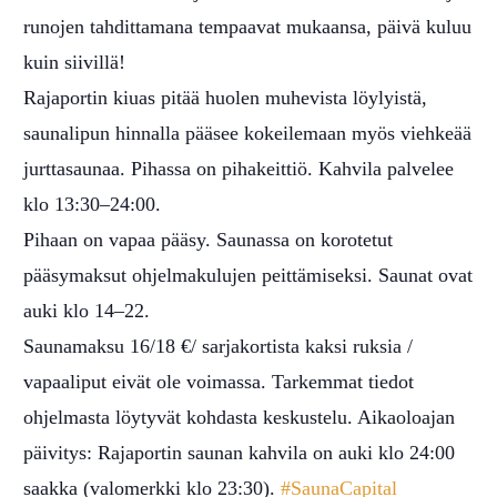
runojen tahdittamana tempaavat mukaansa, päivä kuluu
kuin siivillä!
Rajaportin kiuas pitää huolen muhevista löylyistä,
saunalipun hinnalla pääsee kokeilemaan myös viehkeää
jurttasaunaa. Pihassa on pihakeittiö. Kahvila palvelee
klo 13:30–24:00.
Pihaan on vapaa pääsy. Saunassa on korotetut
pääsymaksut ohjelmakulujen peittämiseksi. Saunat ovat
auki klo 14–22.
Saunamaksu 16/18 €/ sarjakortista kaksi ruksia /
vapaaliput eivät ole voimassa. Tarkemmat tiedot
ohjelmasta löytyvät kohdasta keskustelu. Aikaoloajan
päivitys: Rajaportin saunan kahvila on auki klo 24:00
saakka (valomerkki klo 23:30).
#SaunaCapital