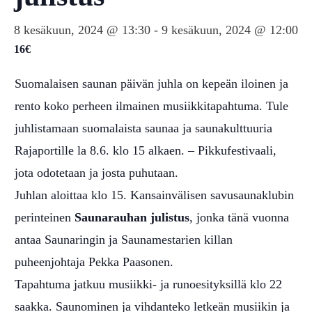
8 kesäkuun, 2024 @ 13:30
-
9 kesäkuun, 2024 @ 12:00
16€
Suomalaisen saunan päivän juhla on kepeän iloinen ja
rento koko perheen ilmainen musiikkitapahtuma. Tule
juhlistamaan suomalaista saunaa ja saunakulttuuria
Rajaportille la 8.6. klo 15 alkaen. – Pikkufestivaali,
jota odotetaan ja josta puhutaan.
Juhlan aloittaa klo 15. Kansainvälisen savusaunaklubin
perinteinen
Saunarauhan julistus
, jonka tänä vuonna
antaa Saunaringin ja Saunamestarien killan
puheenjohtaja Pekka Paasonen.
Tapahtuma jatkuu musiikki- ja runoesityksillä klo 22
saakka. Saunominen ja vihdanteko letkeän musiikin ja