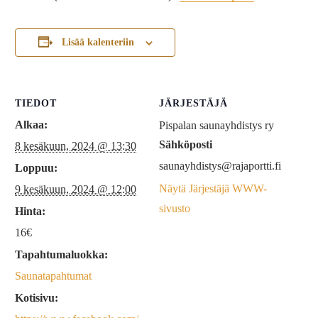
Lisää kalenteriin
TIEDOT
JÄRJESTÄJÄ
Alkaa:
Pispalan saunayhdistys ry
Sähköposti
8 kesäkuun, 2024 @ 13:30
saunayhdistys@rajaportti.fi
Loppuu:
Näytä Järjestäjä WWW-
9 kesäkuun, 2024 @ 12:00
sivusto
Hinta:
16€
Tapahtumaluokka:
Saunatapahtumat
Kotisivu: