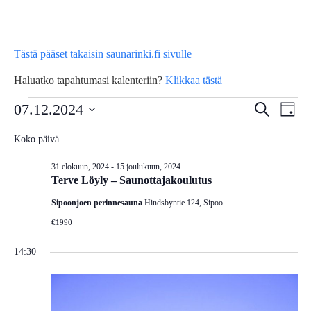
Tästä pääset takaisin saunarinki.fi sivulle
Haluatko tapahtumasi kalenteriin?
Klikkaa tästä
Tapahtumat
Tap
07.12.2024
Tapahtu
Etsi
Päivä
Vie
Etsi
Valitse
for
Koko päivä
Nav
päivä.
aja
31 elokuun, 2024
-
15 joulukuun, 2024
7
Näkymä
Terve Löyly – Saunottajakoulutus
navigoin
Sipoonjoen perinnesauna
Hindsbyntie 124, Sipoo
joulukuun,
€1990
2024
14:30