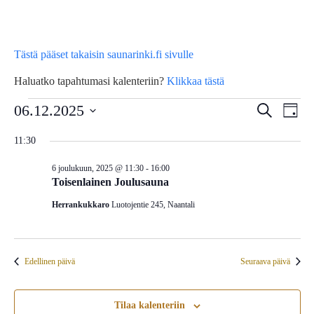
Tästä pääset takaisin saunarinki.fi sivulle
Haluatko tapahtumasi kalenteriin?
Klikkaa tästä
Tapahtumat
Tap
06.12.2025
Tapahtu
Etsi
Päivä
Vie
Etsi
Valitse
for
11:30
Nav
päivä.
aja
6 joulukuun, 2025 @ 11:30
-
16:00
6
Näkymä
Toisenlainen Joulusauna
navigoin
Herrankukkaro
Luotojentie 245, Naantali
joulukuun,
2025
Edellinen päivä
Seuraava päivä
Tilaa kalenteriin