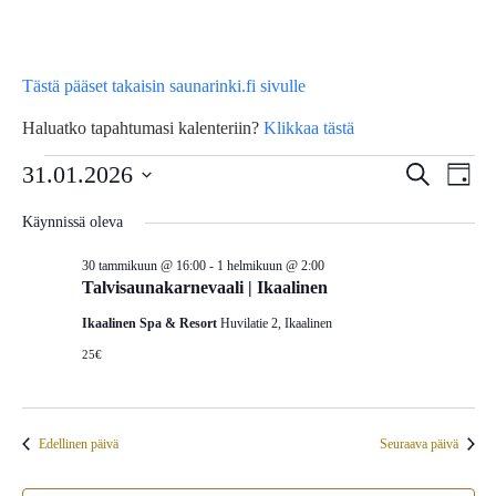
Tästä pääset takaisin saunarinki.fi sivulle
Haluatko tapahtumasi kalenteriin?
Klikkaa tästä
Tapahtumat
Tap
31.01.2026
Tapahtu
Etsi
Päivä
Vie
Etsi
Valitse
for
Käynnissä oleva
Nav
päivä.
aja
30 tammikuun @ 16:00
-
1 helmikuun @ 2:00
31
Näkymä
Talvisaunakarnevaali | Ikaalinen
navigoin
Ikaalinen Spa & Resort
Huvilatie 2, Ikaalinen
tammikuun,
25€
2026
Edellinen päivä
Seuraava päivä