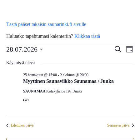
Tästä pääset takaisin saunarinki.fi sivulle
Haluatko tapahtumasi kalenteriin?
Klikkaa tästä
Tapahtumat
Tap
28.07.2026
Tapahtu
Etsi
Päivä
Vie
Etsi
Valitse
for
Käynnissä oleva
Nav
päivä.
aja
25 heinäkuun @ 15:00
-
2 elokuun @ 20:00
28
Näkymä
Myyttinen Saunaviikko Saunamaa / Juuka
navigoin
SAUNAMAA
Kotakyläntie 197, Juuka
heinäkuun,
€49
2026
Edellinen päivä
Seuraava päivä