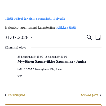
Tästä pääset takaisin saunarinki.fi sivulle
Haluatko tapahtumasi kalenteriin?
Klikkaa tästä
Tapahtumat
Tap
31.07.2026
Tapahtu
Etsi
Päivä
Vie
Etsi
Valitse
for
Käynnissä oleva
Nav
päivä.
aja
25 heinäkuun @ 15:00
-
2 elokuun @ 20:00
31
Näkymä
Myyttinen Saunaviikko Saunamaa / Juuka
navigoin
SAUNAMAA
Kotakyläntie 197, Juuka
heinäkuun,
€49
2026
Edellinen päivä
Seuraava päivä