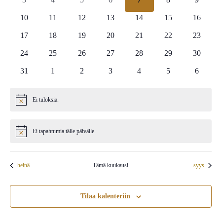
Tapahtumat
navigoin
tapahtumat
tapahtumat
tapahtumat
tapahtumat
tapahtumat
tapahtumat
tapahtu
0
0
0
0
0
0
0
10
11
12
13
14
15
16
tapahtumat
tapahtumat
tapahtumat
tapahtumat
tapahtumat
tapahtumat
tapahtum
0
0
0
0
0
0
0
17
18
19
20
21
22
23
tapahtumat
tapahtumat
tapahtumat
tapahtumat
tapahtumat
tapahtumat
tapahtum
0
0
0
0
0
0
0
24
25
26
27
28
29
30
tapahtumat
tapahtumat
tapahtumat
tapahtumat
tapahtumat
tapahtumat
tapahtum
0
0
0
0
0
0
0
31
1
2
3
4
5
6
tapahtumat
tapahtumat
tapahtumat
tapahtumat
tapahtumat
tapahtumat
tapahtu
Ei tuloksia.
Notice
Ei tapahtumia tälle päivälle.
Notice
heinä
Tämä kuukausi
syys
Tilaa kalenteriin