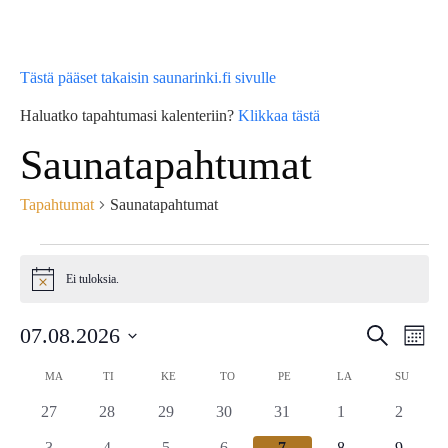
Tästä pääset takaisin saunarinki.fi sivulle
Haluatko tapahtumasi kalenteriin?
Klikkaa tästä
Saunatapahtumat
Tapahtumat
Saunatapahtumat
Tapahtumat
Ei tuloksia.
Notice
Tap
07.08.2026
Tapahtu
Etsi
Kuuka
Vie
Etsi
Valitse
Kalenteri
MA
MAANANTAI
TI
TIISTAI
KE
KESKIVIIKKO
TO
TORSTAI
PE
PERJANTAI
LA
LAUANTAI
SU
SUNNU
Nav
päivä.
aja
0
0
0
0
0
0
0
/
27
28
29
30
31
1
2
Näkymä
tapahtumat
tapahtumat
tapahtumat
tapahtumat
tapahtumat
tapahtumat
tapahtu
0
0
0
0
0
0
0
3
4
5
6
7
8
9