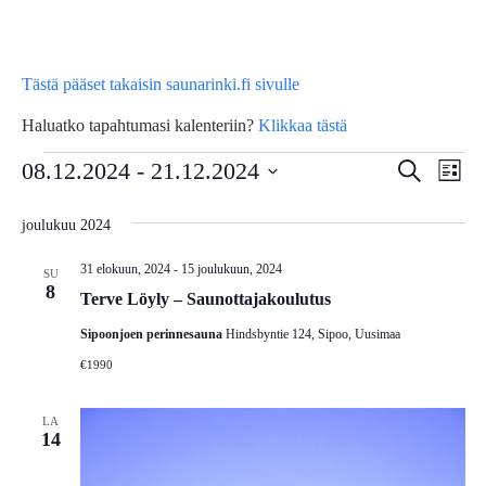
Tästä pääset takaisin saunarinki.fi sivulle
Haluatko tapahtumasi kalenteriin?
Klikkaa tästä
Tapahtumat
Tap
08.12.2024
 - 
21.12.2024
Tapahtu
Etsi
Lista
Vie
Etsi
Valitse
joulukuu 2024
Nav
päivä.
aja
31 elokuun, 2024
-
15 joulukuun, 2024
Näkymä
SU
8
Terve Löyly – Saunottajakoulutus
navigoin
Sipoonjoen perinnesauna
Hindsbyntie 124, Sipoo, Uusimaa
€1990
LA
14