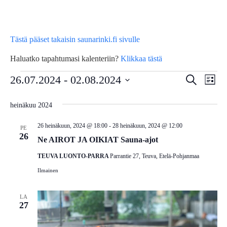
Tästä pääset takaisin saunarinki.fi sivulle
Haluatko tapahtumasi kalenteriin?
Klikkaa tästä
Tapahtumat
Tap
26.07.2024
 - 
02.08.2024
Tapahtu
Etsi
Lista
Vie
Etsi
Valitse
heinäkuu 2024
Nav
päivä.
aja
26 heinäkuun, 2024 @ 18:00
-
28 heinäkuun, 2024 @ 12:00
Näkymä
PE
26
Ne AIROT JA OIKIAT Sauna-ajot
navigoin
TEUVA LUONTO-PARRA
Parrantie 27, Teuva, Etelä-Pohjanmaa
Ilmainen
LA
27