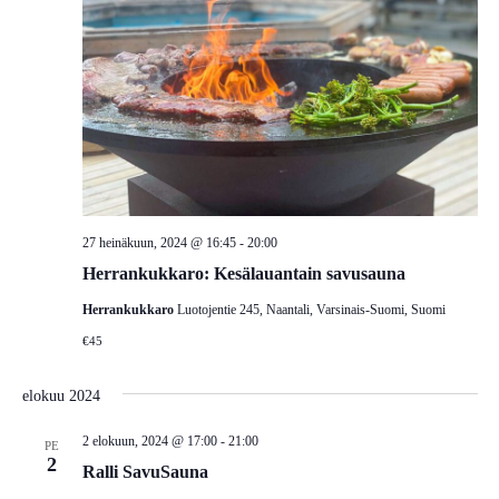
27 heinäkuun, 2024 @ 16:45
-
20:00
Herrankukkaro: Kesälauantain savusauna
Herrankukkaro
Luotojentie 245, Naantali, Varsinais-Suomi, Suomi
€45
elokuu 2024
2 elokuun, 2024 @ 17:00
-
21:00
PE
2
Ralli SavuSauna