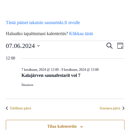
Tästä pääset takaisin saunarinki.fi sivulle
Haluatko tapahtumasi kalenteriin?
Klikkaa tästä
Tapahtumat
Tap
07.06.2024
Tapahtu
Etsi
Päivä
Vie
Etsi
Valitse
for
12:00
Nav
päivä.
aja
7 kesäkuun, 2024 @ 12:00
-
9 kesäkuun, 2024 @ 13:00
7
Näkymä
Kalajärven saunafestarit vol 7
navigoin
Ilmainen
kesäkuun,
2024
Edellinen päivä
Seuraava päivä
Tilaa kalenteriin