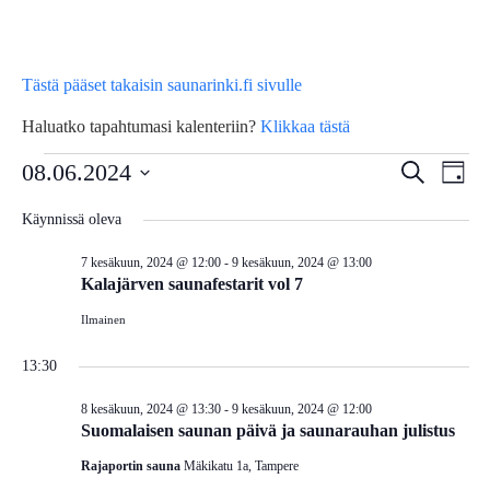
Tästä pääset takaisin saunarinki.fi sivulle
Haluatko tapahtumasi kalenteriin?
Klikkaa tästä
Tapahtumat
Tap
08.06.2024
Tapahtu
Etsi
Päivä
Vie
Etsi
Valitse
for
Käynnissä oleva
Nav
päivä.
aja
7 kesäkuun, 2024 @ 12:00
-
9 kesäkuun, 2024 @ 13:00
8
Näkymä
Kalajärven saunafestarit vol 7
navigoin
Ilmainen
kesäkuun,
13:30
2024
8 kesäkuun, 2024 @ 13:30
-
9 kesäkuun, 2024 @ 12:00
Suomalaisen saunan päivä ja saunarauhan julistus
Rajaportin sauna
Mäkikatu 1a, Tampere