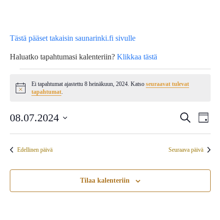
Tästä pääset takaisin saunarinki.fi sivulle
Haluatko tapahtumasi kalenteriin?
Klikkaa tästä
Tapahtumat
Ei tapahtumat ajastettu 8 heinäkuun, 2024. Katso
seuraavat tulevat
Notice
tapahtumat
.
for
Tap
08.07.2024
Tapahtu
Etsi
Päivä
8
Vie
Etsi
Valitse
Nav
heinäkuun,
päivä.
aja
Edellinen päivä
Seuraava päivä
Näkymä
2024
navigoin
Tilaa kalenteriin