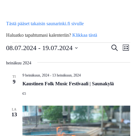
Tästä pääset takaisin saunarinki.fi sivulle
Haluatko tapahtumasi kalenteriin?
Klikkaa tästä
Tapahtumat
Tap
08.07.2024
 - 
19.07.2024
Tapahtu
Etsi
Lista
Vie
Etsi
Valitse
heinäkuu 2024
Nav
päivä.
aja
9 heinäkuun, 2024
-
13 heinäkuun, 2024
Näkymä
TI
9
Kaustinen Folk Music Festivaali | Saunakylä
navigoin
€5
LA
13