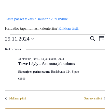
Tästä pääset takaisin saunarinki.fi sivulle
Haluatko tapahtumasi kalenteriin?
Klikkaa tästä
Tapahtumat
Tap
25.11.2024
Tapahtu
Etsi
Päivä
Vie
Etsi
Valitse
for
Koko päivä
Nav
päivä.
aja
31 elokuun, 2024
-
15 joulukuun, 2024
25
Näkymä
Terve Löyly – Saunottajakoulutus
navigoin
Sipoonjoen perinnesauna
Hindsbyntie 124, Sipoo
marraskuun,
€1990
2024
Edellinen päivä
Seuraava päivä