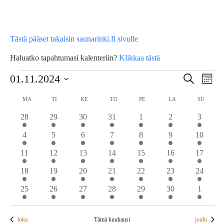
Tästä pääset takaisin saunarinki.fi sivulle
Haluatko tapahtumasi kalenteriin?
Klikkaa tästä
Tapahtumat
Tap
01.11.2024
Tapahtu
Etsi
Kuuka
Vie
Etsi
Valitse
Kalenteri
MA
MAANANTAI
TI
TIISTAI
KE
KESKIVIIKKO
TO
TORSTAI
PE
PERJANTAI
LA
LAUANTAI
SU
SUNNU
Nav
päivä.
aja
1
1
1
1
1
1
1
/
28
29
30
31
1
2
3
Näkymä
tapahtuma
tapahtuma
tapahtuma
tapahtuma
tapahtuma
tapahtuma
tapahtu
Tapahtumat
1
1
1
1
1
2
1
4
5
6
7
8
9
10
navigoin
tapahtuma
tapahtuma
tapahtuma
tapahtuma
tapahtuma
tapahtumat
tapahtu
1
1
1
1
1
1
1
11
12
13
14
15
16
17
tapahtuma
tapahtuma
tapahtuma
tapahtuma
tapahtuma
tapahtuma
tapahtu
1
1
1
1
1
2
1
18
19
20
21
22
23
24
tapahtuma
tapahtuma
tapahtuma
tapahtuma
tapahtuma
tapahtumat
tapahtu
1
1
1
1
1
1
1
25
26
27
28
29
30
1
tapahtuma
tapahtuma
tapahtuma
tapahtuma
tapahtuma
tapahtuma
tapahtu
loka
Tämä kuukausi
joulu