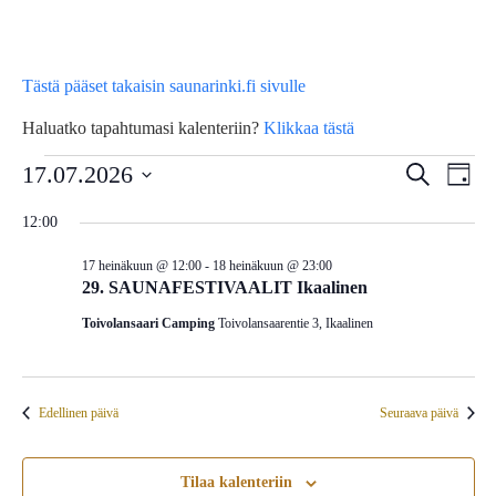
Tästä pääset takaisin saunarinki.fi sivulle
Haluatko tapahtumasi kalenteriin?
Klikkaa tästä
Tapahtumat
Tap
17.07.2026
Tapahtu
Etsi
Päivä
Vie
Etsi
Valitse
for
12:00
Nav
päivä.
aja
17 heinäkuun @ 12:00
-
18 heinäkuun @ 23:00
17
Näkymä
29. SAUNAFESTIVAALIT Ikaalinen
navigoin
Toivolansaari Camping
Toivolansaarentie 3, Ikaalinen
heinäkuun,
2026
Edellinen päivä
Seuraava päivä
Tilaa kalenteriin