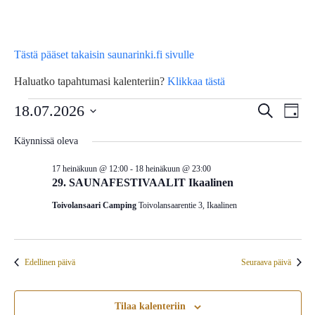
Tästä pääset takaisin saunarinki.fi sivulle
Haluatko tapahtumasi kalenteriin?
Klikkaa tästä
Tapahtumat
Tap
18.07.2026
Tapahtu
Etsi
Päivä
Vie
Etsi
Valitse
for
Käynnissä oleva
Nav
päivä.
aja
17 heinäkuun @ 12:00
-
18 heinäkuun @ 23:00
18
Näkymä
29. SAUNAFESTIVAALIT Ikaalinen
navigoin
Toivolansaari Camping
Toivolansaarentie 3, Ikaalinen
heinäkuun,
2026
Edellinen päivä
Seuraava päivä
Tilaa kalenteriin