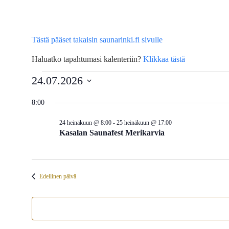
Tästä pääset takaisin saunarinki.fi sivulle
Haluatko tapahtumasi kalenteriin?
Klikkaa tästä
Tapahtumat
24.07.2026
Valitse
for
8:00
päivä.
24 heinäkuun @ 8:00
-
25 heinäkuun @ 17:00
24
Kasalan Saunafest Merikarvia
heinäkuun,
2026
Edellinen päivä