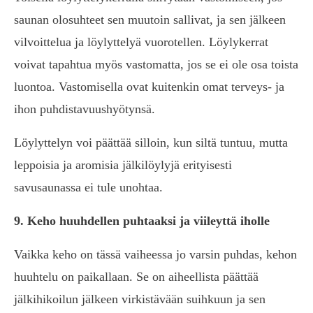
saunan olosuhteet sen muutoin sallivat, ja sen jälkeen
vilvoittelua ja löylyttelyä vuorotellen. Löylykerrat
voivat tapahtua myös vastomatta, jos se ei ole osa toista
luontoa. Vastomisella ovat kuitenkin omat terveys- ja
ihon puhdistavuushyötynsä.
Löylyttelyn voi päättää silloin, kun siltä tuntuu, mutta
leppoisia ja aromisia jälkilöylyjä erityisesti
savusaunassa ei tule unohtaa.
9. Keho huuhdellen puhtaaksi ja viileyttä iholle
Vaikka keho on tässä vaiheessa jo varsin puhdas, kehon
huuhtelu on paikallaan. Se on aiheellista päättää
jälkihikoilun jälkeen virkistävään suihkuun ja sen