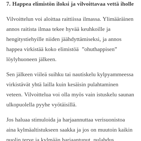
7. Happea elimistön iloksi ja vilvoittavaa vettä iholle
Vilvoittelun voi aloittaa raittiissa ilmassa. Ylimääräinen
annos raitista ilmaa tekee hyvää keuhkoille ja
hengitystiehyille niiden jäähdyttämiseksi, ja annos
happea virkistää koko elimistöä ”ohuthappisen”
löylyhuoneen jälkeen.
Sen jälkeen viileä suihku tai nautiskelu kylpyammeessa
virkistävät yhtä lailla kuin kesäisin pulahtaminen
veteen. Vilvoittelua voi olla myös vain istuskelu saunan
ulkopuolella pyyhe vyötäisillä.
Jos haluaa stimuloida ja harjaannuttaa verisuonistoa
aina kylmäaltistukseen saakka ja jos on muutoin kaikin
puolin terve ja kylmään harjaantunut, pulahdus