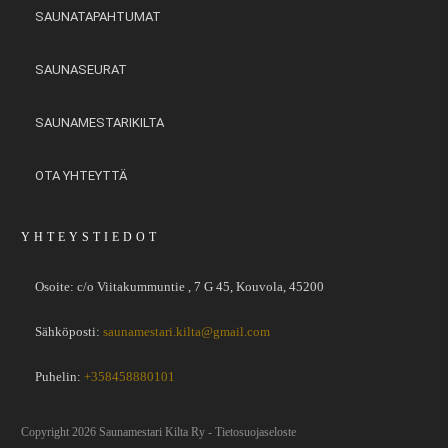
SAUNATAPAHTUMAT
SAUNASEURAT
SAUNAMESTARIKILTA
OTA YHTEYTTÄ
YHTEYSTIEDOT
Osoite:
c/o Viitakummuntie , 7 G 45, Kouvola, 45200
Sähköposti:
saunamestari.kilta@gmail.com
Puhelin:
+358458880101
Copyright
2026
Saunamestari Kilta Ry
-
Tietosuojaseloste