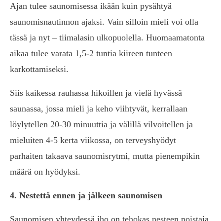
Ajan tulee saunomisessa ikään kuin pysähtyä
saunomisnautinnon ajaksi. Vain silloin mieli voi olla
tässä ja nyt – tiimalasin ulkopuolella. Huomaamatonta
aikaa tulee varata 1,5-2 tuntia kiireen tunteen
karkottamiseksi.
Siis kaikessa rauhassa hikoillen ja vielä hyvässä
saunassa, jossa mieli ja keho viihtyvät, kerrallaan
löylytellen 20-30 minuuttia ja välillä vilvoitellen ja
mieluiten 4-5 kerta viikossa, on terveyshyödyt
parhaiten takaava saunomisrytmi, mutta pienempikin
määrä on hyödyksi.
4. Nestettä ennen ja jälkeen saunomisen
Saunomisen yhteydessä iho on tehokas nesteen poistaja.