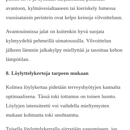
avantoon, kylmävesialtaaseen tai kieriskely lumessa
vuosisataisin perintein ovat kelpo keinoja vilvoitteluun.
Avantouinnissa jalat on kuitenkin hyvä suojata
kylmyydeltä pehmeillä uimatossuilla. Vilvoittelun
jälkeen lämmin jalkakylpy miellyttää ja tasoittaa kehon
lämpötilan.
8. Löylyttelykertoja tarpeen mukaan
Kolmea löylykertaa pidetään terveyshyötyjen kannalta
optimaalisena. Tässä toki tottumus on toinen luonto.
Löylyjen intensiteetti voi vaihdella mieltymysten
mukaan kohtuutta toki unohtamtta.
Toisella löylyttelykerralla siirrytään vastomiseen, jos