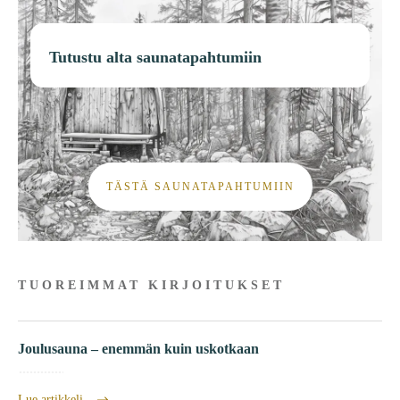
Tutustu alta saunatapahtumiin
TÄSTÄ SAUNATAPAHTUMIIN
TUOREIMMAT KIRJOITUKSET
Joulusauna – enemmän kuin uskotkaan
Lue artikkeli