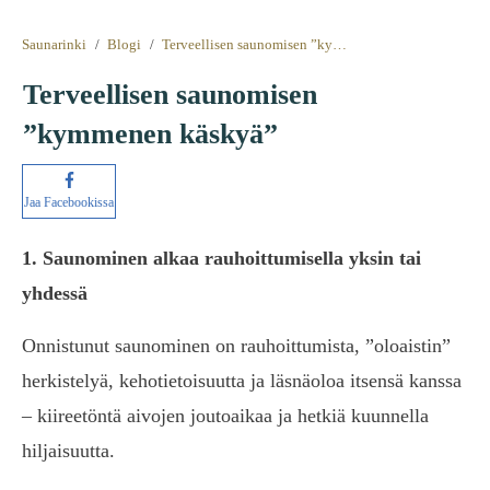
Saunarinki
/
Blogi
/
Terveellisen saunomisen ”kymmenen käskyä”
Terveellisen saunomisen
”kymmenen käskyä”
Jaa Facebookissa
1. Saunominen alkaa rauhoittumisella yksin tai
yhdessä
Onnistunut saunominen on rauhoittumista, ”oloaistin”
herkistelyä, kehotietoisuutta ja läsnäoloa itsensä kanssa
– kiireetöntä aivojen joutoaikaa ja hetkiä kuunnella
hiljaisuutta.