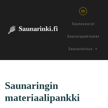
Saunaseurat
Saunatapahtumat
Saunatietous
Saunaringin
materiaalipankki