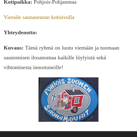
Kotipaikka:
Pohjois-Pohjanmaa
Vieraile saunaseuran kotisivulla
Yhteydenotto:
Kuvaus:
Tämä ryhmä on luotu viemään ja tuomaan
saunomisen ilosanomaa kaikille löylyistä sekä
vihtomisesta innostuneille!