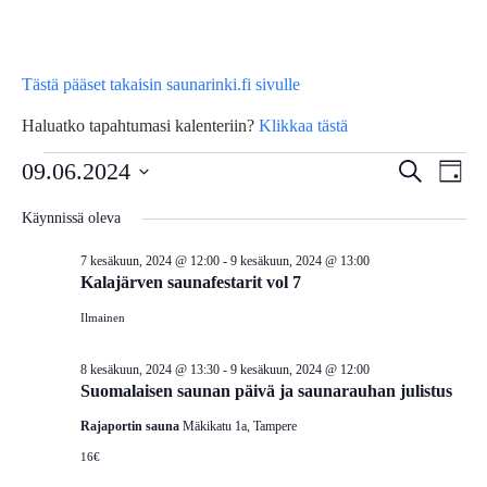
Tästä pääset takaisin saunarinki.fi sivulle
Haluatko tapahtumasi kalenteriin?
Klikkaa tästä
Tapahtumat
Tap
09.06.2024
Tapahtu
Etsi
Päivä
Vie
Etsi
Valitse
for
Käynnissä oleva
Nav
päivä.
aja
7 kesäkuun, 2024 @ 12:00
-
9 kesäkuun, 2024 @ 13:00
9
Näkymä
Kalajärven saunafestarit vol 7
navigoin
Ilmainen
kesäkuun,
8 kesäkuun, 2024 @ 13:30
-
9 kesäkuun, 2024 @ 12:00
2024
Suomalaisen saunan päivä ja saunarauhan julistus
Rajaportin sauna
Mäkikatu 1a, Tampere
16€