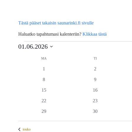
Tästä pääset takaisin saunarinki.fi sivulle
Haluatko tapahtumasi kalenteriin?
Klikkaa tästä
Tapahtumat
01.06.2026
Valitse
MA
MAANANTAI
TI
TIISTAI
Kalenteri
päivä.
0
0
1
2
/
tapahtumat
tapahtumat
0
0
8
9
Tapahtumat
tapahtumat
tapahtumat
0
0
15
16
tapahtumat
tapahtumat
0
0
22
23
tapahtumat
tapahtumat
0
0
29
30
tapahtumat
tapahtumat
touko